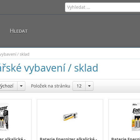
Hledat
vybavení / sklad
řské vybavení / sklad
Výchozí
Položek na stránku
12
r alkalické -
Baterie Energizer alkalické -
Baterie Energi