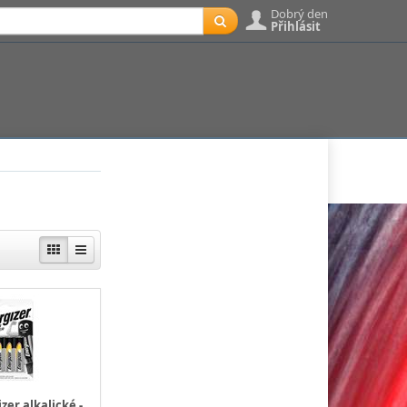
Dobrý den
Přihlásit
zer alkalické -