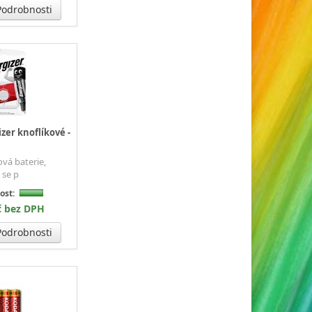
odrobnosti
zer knoflíkové -
ová baterie,
 se p
ost:
č bez DPH
odrobnosti