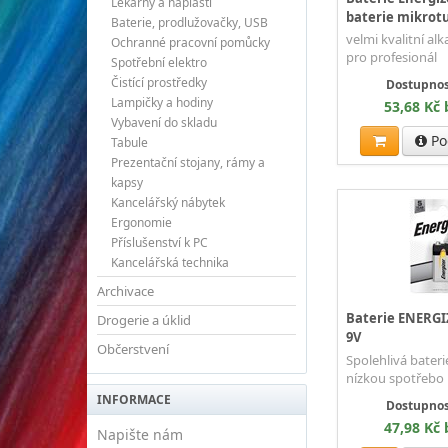
Lékárny a náplasti
baterie mikrot
Baterie, prodlužovačky, USB
velmi kvalitní alka
Ochranné pracovní pomůcky
pro profesionál
Spotřební elektro
Čistící prostředky
Dostupnos
Lampičky a hodiny
53,68 Kč
Vybavení do skladu
Po
Tabule
Prezentační stojany, rámy a
kapsy
Kancelářský nábytek
Ergonomie
Příslušenství k PC
Kancelářská technika
Archivace
Baterie ENERGI
Drogerie a úklid
9V
Občerstvení
Spolehlivá baterie
nízkou spotřebo
INFORMACE
Dostupnos
47,98 Kč
Napište nám