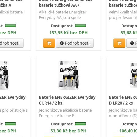
užka A
baterie tužková AA /
baterie tužko
lické baterie i
Alkalické baterie Energizer
velmi kvalitní al
Everyday AA jsou spole
pro profesionál
t:
Dostupnost:
Dostupn
 bez DPH
133,95 Kč bez DPH
53,68 K
drobnosti
Podrobnosti
P
ZER Everyday
Baterie ENERGIZER Everyday
Baterie ENER
C LR14 / 2 ks
D LR20 / 2 ks
 pro přístroje s
Jednorázové alkalické baterie
Jednorázová ba
Energizer Alkaline P
monočlánek (D)
t:
Dostupnost:
Dostupn
 bez DPH
53,30 Kč bez DPH
106,40 