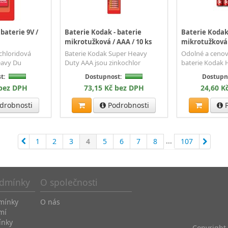
baterie 9V /
Baterie Kodak - baterie
Baterie Kodak
mikrotužková / AAA / 10 ks
mikrotužková 
-chloridová
Baterie Kodak Super Heavy
Odolné a ceno
eavy Du
Duty AAA jsou zinkochlor
baterie Kodak 
t:
Dostupnost:
Dostupn
 bez DPH
73,15 Kč bez DPH
24,60 K
drobnosti
Podrobnosti
P
...
1
2
3
4
5
6
7
8
107
dmínky
O společnosti
mínky
O nás
mí
ínky
Copyright