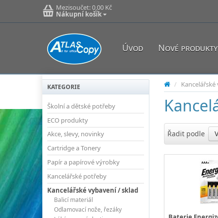
Mezisoučet:
0,00 Kč
Nákupní košík
Úvod
Nové produkty
/
Kancelářské 
KATEGORIE
Kancelá
Školní a dětské potřeby
ECO produkty
Řadit podle
Akce, slevy, novinky
Cartridge a Tonery
Papír a papírové výrobky
Kancelářské potřeby
Kancelářské vybavení / sklad
Balicí materiál
Odlamovací nože, řezáky
Baterie Energize