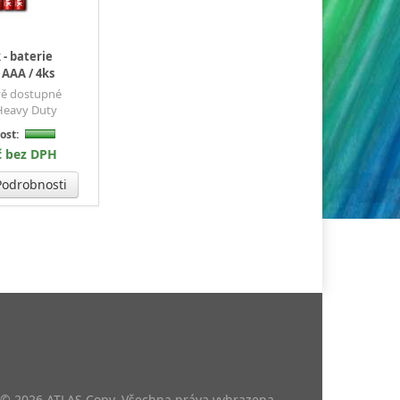
 - baterie
AAA / 4ks
vě dostupné
Heavy Duty
ost:
č bez DPH
odrobnosti
 © 2026 ATLAS Copy. Všechna práva vyhrazena.