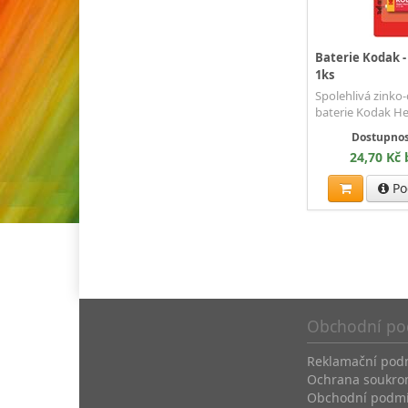
Baterie Kodak - 
1ks
Spolehlivá zinko
baterie Kodak H
Dostupnos
24,70 Kč
Po
Obchodní po
Reklamační pod
Ochrana soukro
Obchodní podm