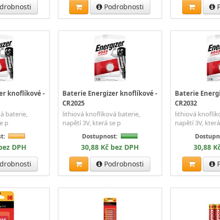
drobnosti
Podrobnosti
P
er knoflíkové -
Baterie Energizer knoflíkové -
Baterie Energi
CR2025
CR2032
á baterie,
lithiová knoflíková baterie,
lithiová knoflík
e p
napětí 3V, která se p
napětí 3V, která
t:
Dostupnost:
Dostupn
 bez DPH
30,88 Kč bez DPH
30,88 K
drobnosti
Podrobnosti
P