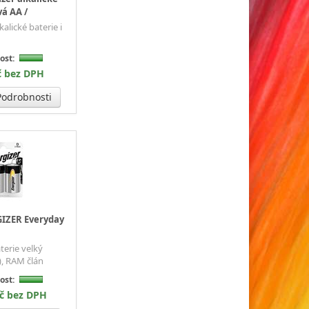
vá AA /
kalické baterie i
ost:
č bez DPH
odrobnosti
GIZER Everyday
terie velký
, RAM člán
ost:
Kč bez DPH