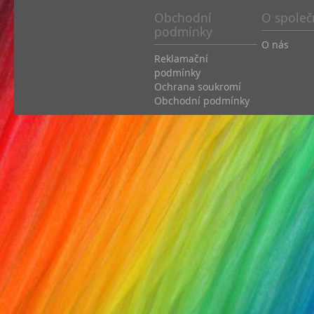
Obchodní
O společ
podmínky
O nás
Reklamační
podmínky
Ochrana soukromí
Obchodní podmínky