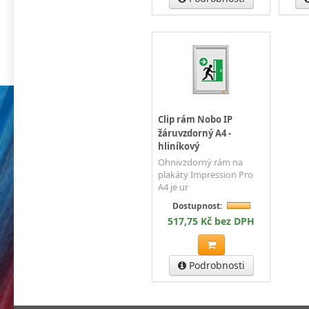
Clip rám Nobo IP
žáruvzdorný A4 -
hliníkový
Ohnivzdorný rám na
plakáty Impression Pro
A4 je ur
Dostupnost:
517,75 Kč bez DPH
Podrobnosti