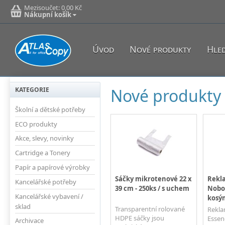
Mezisoučet:
0,00 Kč
Nákupní košík
Úvod
Nové produkty
Hle
Nové produkty
KATEGORIE
Školní a dětské potřeby
ECO produkty
Akce, slevy, novinky
Cartridge a Tonery
Papír a papírové výrobky
Sáčky mikrotenové 22 x
Rekla
Kancelářské potřeby
39 cm - 250ks / s uchem
Nobo 
Kancelářské vybavení /
kosým
sklad
Transparentní rolované
Rekla
HDPE sáčky jsou
Essen
Archivace