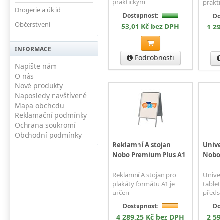
praktickým
prakt
Drogerie a úklid
Dostupnost:
Do
Občerstvení
53,01 Kč bez DPH
1 2
INFORMACE
Podrobnosti
Napište nám
O nás
Nové produkty
Naposledy navštívené
Mapa obchodu
Reklamační podmínky
Ochrana soukromí
Obchodní podmínky
Reklamní A stojan
Unive
Nobo Premium Plus A1
Nobo 
Reklamní A stojan pro
Unive
plakáty formátu A1 je
table
určen
předs
Dostupnost:
Do
4 289,25 Kč bez DPH
2 5