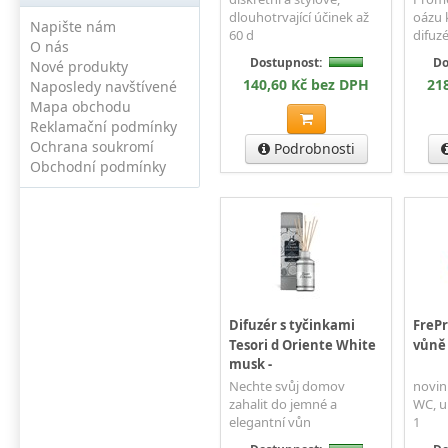
dlouhotrvající účinek až
oázu 
Napište nám
60 d
difuz
O nás
Dostupnost:
Do
Nové produkty
140,60 Kč bez DPH
21
Naposledy navštívené
Mapa obchodu
Reklamační podmínky
Ochrana soukromí
Podrobnosti
Obchodní podmínky
Difuzér s tyčinkami
FrePr
Tesori d Oriente White
vůně 
musk -
novin
Nechte svůj domov
WC, u
zahalit do jemné a
1
elegantní vůn