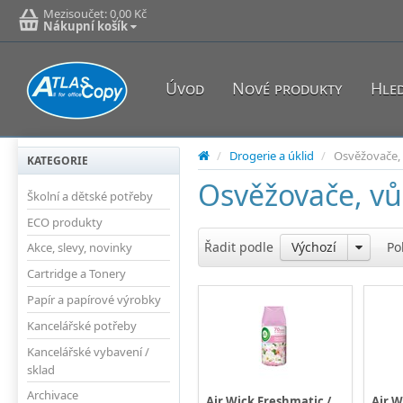
Mezisoučet:
0,00 Kč
Nákupní košík
Úvod
Nové produkty
Hle
/
Drogerie a úklid
/
Osvěžovače, 
KATEGORIE
Osvěžovače, vů
Školní a dětské potřeby
ECO produkty
Řadit podle
Výchozí
Po
Akce, slevy, novinky
Cartridge a Tonery
Papír a papírové výrobky
Kancelářské potřeby
Kancelářské vybavení /
sklad
Archivace
Air Wick Freshmatic /
Air W