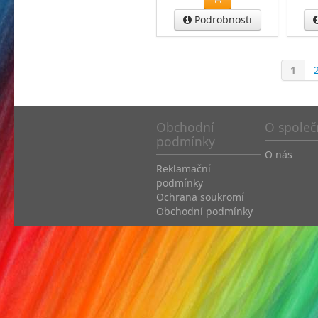
Podrobnosti
1
Obchodní
O společ
podmínky
O nás
Reklamační
podmínky
Ochrana soukromí
Obchodní podmínky