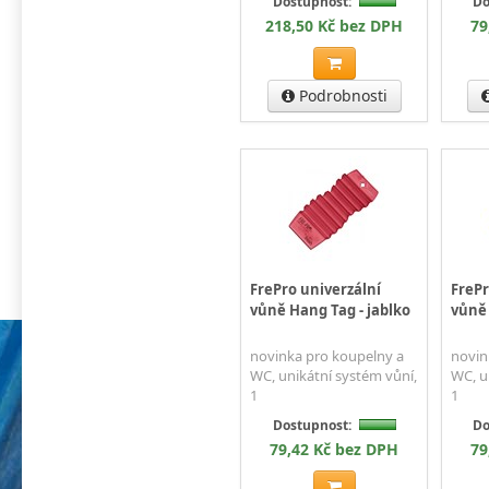
Do
Dostupnost:
79
218,50 Kč bez DPH
Podrobnosti
FrePro univerzální
FrePr
vůně Hang Tag - jablko
vůně
novinka pro koupelny a
novin
WC, unikátní systém vůní,
WC, u
1
1
Dostupnost:
Do
79,42 Kč bez DPH
79