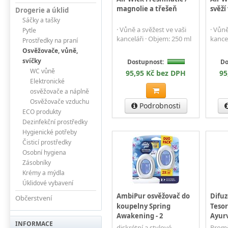
magnolie a třešeň
svěží
Drogerie a úklid
Sáčky a tašky
· Vůně a svěžest ve vaši
· Vůně
Pytle
kanceláři · Objem: 250 ml
kance
Prostředky na praní
Osvěžovače, vůně,
svíčky
Dostupnost:
Do
WC vůně
95,95 Kč bez DPH
95
Elektronické
osvěžovače a náplně
Osvěžovače vzduchu
Podrobnosti
ECO produkty
Dezinfekční prostředky
Hygienické potřeby
Čisticí prostředky
Osobní hygiena
Zásobníky
Krémy a mýdla
Úklidové vybavení
AmbiPur osvěžovač do
Difuz
Občerstvení
koupelny Spring
Tesor
Awakening - 2
Ayurv
INFORMACE
diskrétní a stylové,
Promě