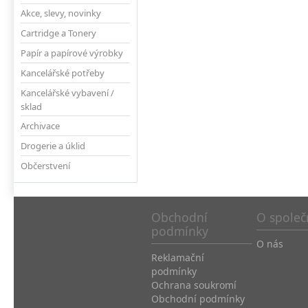
Akce, slevy, novinky
Cartridge a Tonery
Papír a papírové výrobky
Kancelářské potřeby
Kancelářské vybavení /
sklad
Archivace
Drogerie a úklid
Občerstvení
Obchodní
O společ
podmínky
O nás
Reklamační
podmínky
Ochrana soukromí
Obchodní podmínky