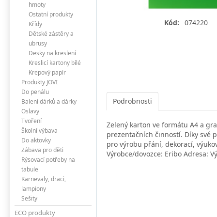
hmoty
Ostatní produkty
Kód:
074220
Křídy
Dětské zástěry a
ubrusy
Desky na kreslení
Kreslicí kartony bílé
Krepový papír
Produkty JOVI
Do penálu
Podrobnosti
Balení dárků a dárky
Oslavy
Tvoření
Zelený karton ve formátu A4 a gra
Školní výbava
prezentačních činností. Díky své pe
Do aktovky
pro výrobu přání, dekorací, výuko
Zábava pro děti
Výrobce/dovozce: Eribo Adresa: Vý
Rýsovací potřeby na
tabule
Karnevaly, draci,
lampiony
Sešity
ECO produkty