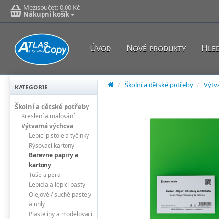
Mezisoučet:
0,00 Kč
Nákupní košík
Úvod
Nové produkty
Hle
/
Školní a dětské potřeby
/
Výtv
KATEGORIE
Školní a dětské potřeby
Kreslení a malování
Výtvarná výchova
Lepicí pistole a tyčinky
Rýsovací kartony
Barevné papíry a
kartony
Tuše a pera
Lepidla a lepicí pasty
Olejové / suché pastely
a uhly
Plastelíny a modelovací