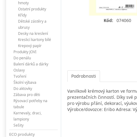
hmoty
Ostatní produkty
Křídy
Kód:
074060
Dětské zástěry a
ubrusy
Desky na kreslení
Kreslicí kartony bílé
Krepový papír
Produkty JOVI
Do penálu
Balení dárků a dárky
Oslavy
Podrobnosti
Tvoření
Školní výbava
Do aktovky
Vanilkově krémový karton ve formá
Zábava pro děti
prezentačních činností. Díky své pe
Rýsovací potřeby na
pro výrobu přání, dekorací, výuko
tabule
Výrobce/dovozce: Eribo Adresa: Vý
Karnevaly, draci,
lampiony
Sešity
ECO produkty