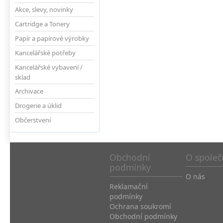
Akce, slevy, novinky
Cartridge a Tonery
Papír a papírové výrobky
Kancelářské potřeby
Kancelářské vybavení /
sklad
Archivace
Drogerie a úklid
Občerstvení
Obchodní
O společ
podmínky
O nás
Reklamační
podmínky
Ochrana soukromí
Obchodní podmínky