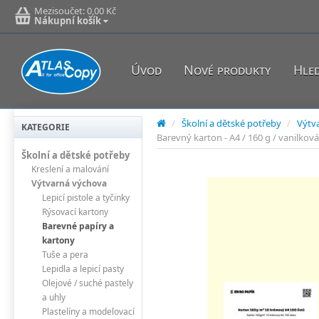
Mezisoučet:
0,00 Kč
Nákupní košík
Úvod
Nové produkty
Hle
/
Školní a dětské potřeby
/
Výtv
KATEGORIE
Barevný karton - A4 / 160 g / vanilková
Školní a dětské potřeby
Kreslení a malování
Výtvarná výchova
Lepicí pistole a tyčinky
Rýsovací kartony
Barevné papíry a
kartony
Tuše a pera
Lepidla a lepicí pasty
Olejové / suché pastely
a uhly
Plastelíny a modelovací