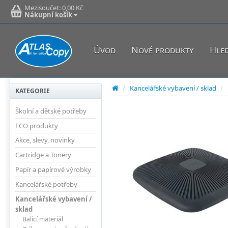
Mezisoučet:
0,00 Kč
Nákupní košík
Úvod
Nové produkty
Hle
/
Kancelářské vybavení / sklad
/
KATEGORIE
Školní a dětské potřeby
ECO produkty
Akce, slevy, novinky
Cartridge a Tonery
Papír a papírové výrobky
Kancelářské potřeby
Kancelářské vybavení /
sklad
Balicí materiál