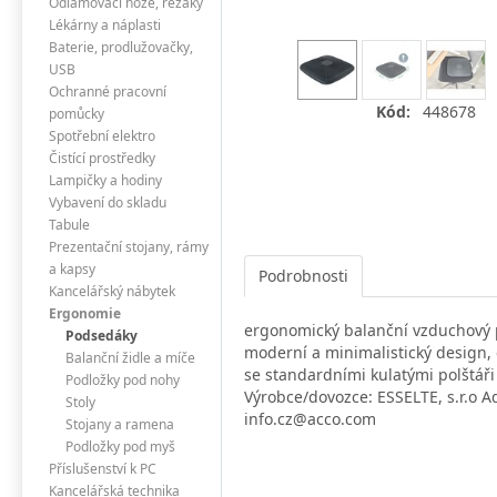
Odlamovací nože, řezáky
Lékárny a náplasti
Baterie, prodlužovačky,
USB
Ochranné pracovní
Kód:
448678
pomůcky
Spotřební elektro
Čistící prostředky
Lampičky a hodiny
Vybavení do skladu
Tabule
Prezentační stojany, rámy
a kapsy
Podrobnosti
Kancelářský nábytek
Ergonomie
ergonomický balanční vzduchový pol
Podsedáky
moderní a minimalistický design, 
Balanční židle a míče
se standardními kulatými polštáři
Podložky pod nohy
Výrobce/dovozce: ESSELTE, s.r.o Ad
Stoly
info.cz@acco.com
Stojany a ramena
Podložky pod myš
Příslušenství k PC
Kancelářská technika