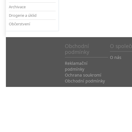
Archivace
Drogerie a úklid
Občerstvení
Obchodní
O společ
podmínky
O nás
Reklamační
podmínky
Ochrana soukromí
Obchodní podmínky